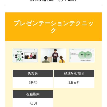
プレゼンテーションテクニッ
ク
教程数
標準学習期間
6
1.5
教程
ヵ月
在籍期間
3
ヵ月