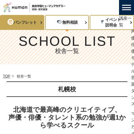
講座一
イベント・
パンフレット
無料相談
覧
説明会
SCHOOL LIST
校舎一覧
TOP
校舎一覧
札幌校
北海道で最高峰のクリエイティブ、
声優・俳優・タレント系の勉強が週1か
ら学べるスクール