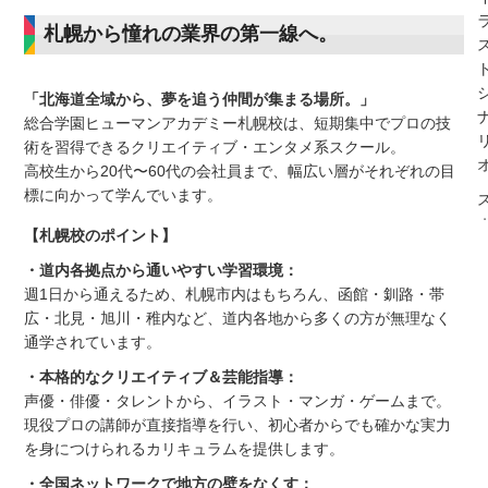
札幌から憧れの業界の第一線へ。
「北海道全域から、夢を追う仲間が集まる場所。」
総合学園ヒューマンアカデミー札幌校は、短期集中でプロの技
術を習得できるクリエイティブ・エンタメ系スクール。
高校生から20代〜60代の会社員まで、幅広い層がそれぞれの目
標に向かって学んでいます。
【札幌校のポイント】
・道内各拠点から通いやすい学習環境：
週1日から通えるため、札幌市内はもちろん、函館・釧路・帯
広・北見・旭川・稚内など、道内各地から多くの方が無理なく
通学されています。
・本格的なクリエイティブ＆芸能指導：
声優・俳優・タレントから、イラスト・マンガ・ゲームまで。
現役プロの講師が直接指導を行い、初心者からでも確かな実力
を身につけられるカリキュラムを提供します。
・全国ネットワークで地方の壁をなくす：