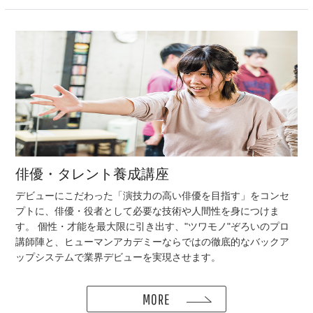
学校見
学
体験授
業
0120-
06-
8601
俳優・タレント養成講座
デビューにこだわった「演技⼒の⾼い俳優を⽬指す」をコンセ
プトに、俳優・役者として必要な技術や⼈間性を⾝につけま
す。 個性・才能を最⼤限に引き出す、"ツワモノ"ぞろいのプロ
講師陣と、ヒューマンアカデミーならではの徹底的なバックア
ップシステムで業界デビューを実現させます。
MORE