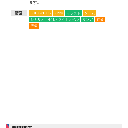
ます。
講座
3DCG/2DCG
Unity
イラスト
ゲーム
シナリオ・小説・ライトノベル
マンガ
俳優
声優