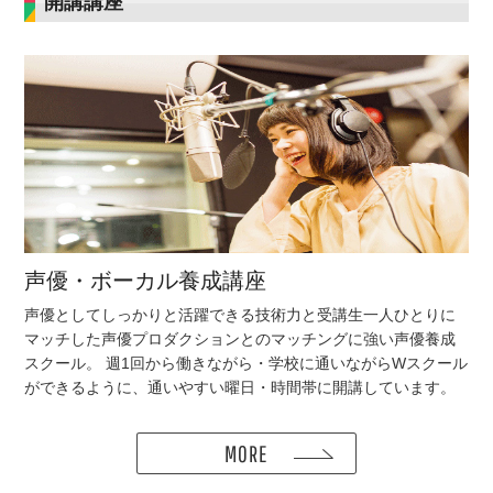
開講講座
声優・ボーカル養成講座
声優としてしっかりと活躍できる技術力と受講生一人ひとりに
マッチした声優プロダクションとのマッチングに強い声優養成
校舎一
スクール。 週1回から働きながら・学校に通いながらWスクール
覧
ができるように、通いやすい曜日・時間帯に開講しています。
入学方
法につ
いて
MORE
資料請
求