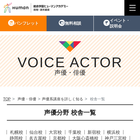
イベント・
パンフレット
無料相談
説明会
VOICE ACTOR
声優・俳優
TOP
声優・俳優
声優系講座を詳しく知る
校舎一覧
声優分野 校舎一覧
札幌校
仙台校
大宮校
千葉校
新宿校
横浜校
静岡校
名古屋校
京都校
大阪心斎橋校
神戸三宮校