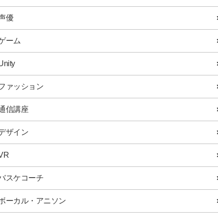
声優
ゲーム
Unity
ファッション
通信講座
デザイン
VR
バスケコーチ
ボーカル・アニソン