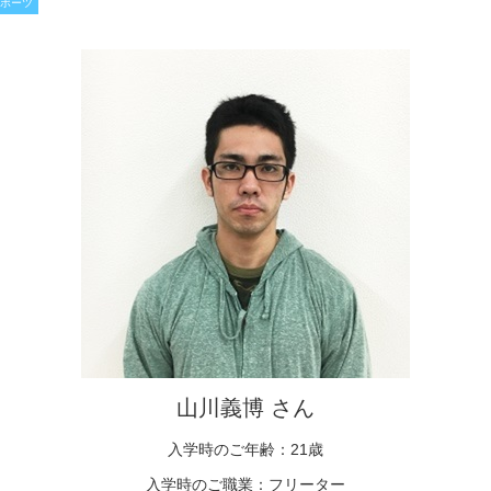
ポーツ
山川義博 さん
入学時のご年齢：21歳
入学時のご職業：フリーター