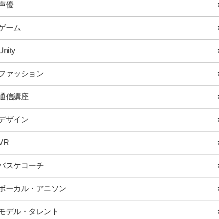
声優
ゲーム
Unity
ファッション
通信講座
デザイン
VR
バスケコーチ
ボーカル・アニソン
モデル・タレント