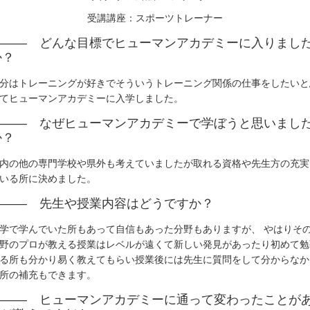
受講講座：スポーツトレーナー
――― どんな目標でヒューマンアカデミーに入りまし
か？
分はトレーニングが好きでそういうトレーニング関係の仕事をしたいと
てヒューマンアカデミーに入学しました。
――― なぜヒューマンアカデミーで学ぼうと思いまし
か？
内の他の専門学校や県外も考えていましたが取れる資格や先生方の充実
いる所に決めました。
――― 先生や授業内容はどうですか？
学で学んでいた所もあって自信もあった分野もありますが、 やはりそ
野のプロが教える授業はレベルが遠くて新しい発見があったり初めて勉
る所も分かり易く教えてもらい授業後には先生に質問をして分からなか
所の補充もできます。
――― ヒューマンアカデミーに通って変わったことが