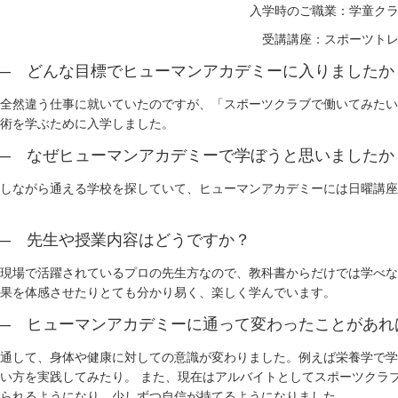
入学時のご職業：学童ク
受講講座：スポーツト
― どんな目標でヒューマンアカデミーに入りましたか
全然違う仕事に就いていたのですが、「スポーツクラブで働いてみたい
術を学ぶために入学しました。
― なぜヒューマンアカデミーで学ぼうと思いましたか
名古屋校
岡山校
しながら通える学校を探していて、ヒューマンアカデミーには日曜講座
京都校
広島校
大阪心斎橋校
北九州校
― 先生や授業内容はどうですか？
神戸三宮校
現場で活躍されているプロの先生方なので、教科書からだけでは学べな
果を体感させたりとても分かり易く、楽しく学んでいます。
― ヒューマンアカデミーに通って変わったことがあれ
通して、身体や健康に対しての意識が変わりました。例えば栄養学で学
い方を実践してみたり。 また、現在はアルバイトとしてスポーツクラ
られるようになり、少しずつ自信が持てるようになりました。