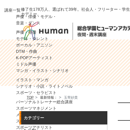
>
修了生178万人、選ばれて39年。社会人・フリーター・学
講座一覧
カデミー。
声優・俳優・モデル・
音楽・ダンス
声優・俳優
モデル・タレント
ボーカル・アニソン
DTM・作曲
K-POPアーティスト
ミドル声優
マンガ・イラスト・シナリオ
イラスト・マンガ
シナリオ・小説・ライトノベル
スポーツ・セラピスト
TOP
最新情報：
玉寄紗貴
パーソナルトレーナー総合講座
スポーツマネジメント
メンタルトレーニング
カテゴリー
スポーツニュートリションアドバイザー講座
スポーツアナリスト