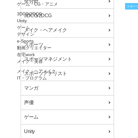
全分野
ゲーム・CG・アニメ
スポー
3DCG/2DCG
3DCG/2DCG
Unity
ゲーム
メイク・ヘアメイク
デザイン
e-Sports
スポーツ
動画クリエイター
在宅work
スポーツマネジメント
メイク・美容
メイク・ヘアメイク
スポーツアナリスト
IT・プログラム
ITエンジニア
マンガ
ヒューマンアカデミーとは
ヒューマンアカデミーとは
声優
始めやすい利便性
業界とのつながり
ゲーム
連携企業一覧
特別授業、就職・デビューイベント
Unity
サポート