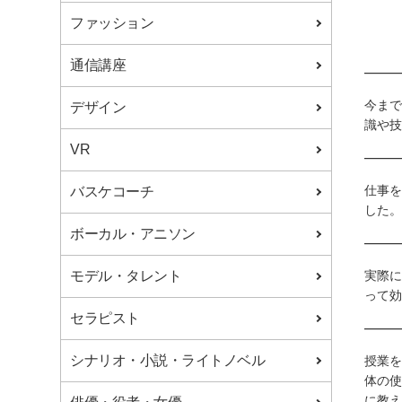
キャリアコンシェルジュ
ファッション
サポートの流れ
プロ講師
通信講座
――
こんな方が学んでいる
受講生の声
今まで
デザイン
社会人本間さんインタビュー
識や技
フリーター原さんインタビュー
VR
学生増田さんインタビュー
――
校舎一覧
札幌校
新宿校
仕事を
バスケコーチ
仙台校
秋葉原校
した。
大宮校
横浜校
ボーカル・アニソン
――
千葉校
静岡校
東京校
モデル・タレント
実際に
入学方法について
って効
学費サポート
セラピスト
――
受講料・学費
資料請求
シナリオ・小説・ライトノベル
授業を
学校見学
体の使
体験授業
に教え