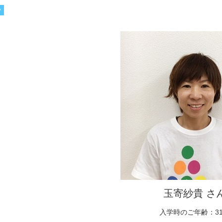
ツ
玉寄紗貴 さ
入学時のご年齢：3