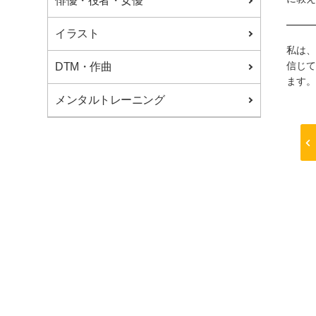
俳優・役者・女優
0120-06-8601
――
イラスト
私は、
信じて
DTM・作曲
ます。
メンタルトレーニング