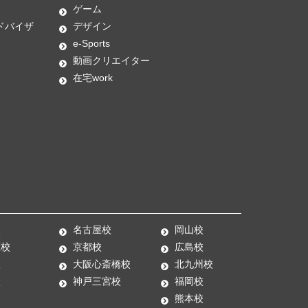
ゲーム
ドバイザ
デザイン
e-Sports
動画クリエイター
在宅work
校
名古屋校
岡山校
原校
京都校
広島校
校
大阪心斎橋校
北九州校
校
神戸三宮校
福岡校
熊本校