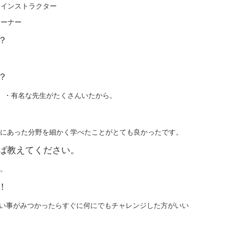
オインストラクター
レーナー
？
？
。 ・有名な先生がたくさんいたから。
福岡校
熊本校
鹿児島校
にあった分野を細かく学べたことがとても良かったです。
那覇校
ば教えてください。
。
！
たい事がみつかったらすぐに何にでもチャレンジした方がいい