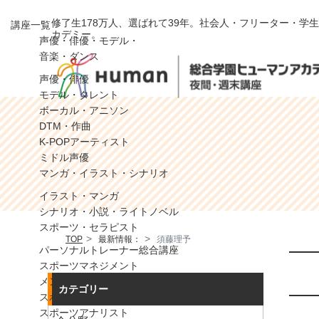
>
修了生178万人、選ばれて39年。社会人・フリーター・学
講座一覧
カデミー。
声優・俳優・モデル・
音楽・ダンス
声優・俳優
モデル・タレント
ボーカル・アニソン
DTM・作曲
K-POPアーティスト
ミドル声優
マンガ・イラスト・シナリオ
イラスト・マンガ
シナリオ・小説・ライトノベル
スポーツ・セラピスト
TOP
最新情報：
須藤理予
パーソナルトレーナー総合講座
スポーツマネジメント
メンタルトレーニング
カテゴリー
スポーツニュートリションアドバイザー講座
スポーツアナリスト