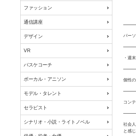
キャリアコンシェルジュ
ファッション
サポートの流れ
プロ講師
通信講座
――
こんな方が学んでいる
受講生の声
パーソ
デザイン
社会人本間さんインタビュー
フリーター原さんインタビュー
――
VR
学生増田さんインタビュー
校舎一覧
・週末
札幌校
新宿校
バスケコーチ
――
仙台校
秋葉原校
大宮校
横浜校
ボーカル・アニソン
個性の
千葉校
静岡校
――
東京校
モデル・タレント
入学方法について
コンテ
学費サポート
セラピスト
受講料・学費
――
資料請求
シナリオ・小説・ライトノベル
学校見学
社会人
体験授業
と感じ