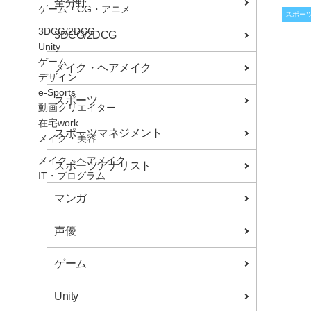
全分野
ゲーム・CG・アニメ
スポー
3DCG/2DCG
3DCG/2DCG
Unity
ゲーム
メイク・ヘアメイク
デザイン
e-Sports
スポーツ
動画クリエイター
在宅work
スポーツマネジメント
メイク・美容
メイク・ヘアメイク
スポーツアナリスト
IT・プログラム
ITエンジニア
マンガ
ヒューマンアカデミーとは
ヒューマンアカデミーとは
声優
始めやすい利便性
業界とのつながり
ゲーム
連携企業一覧
特別授業、就職・デビューイベント
Unity
サポート