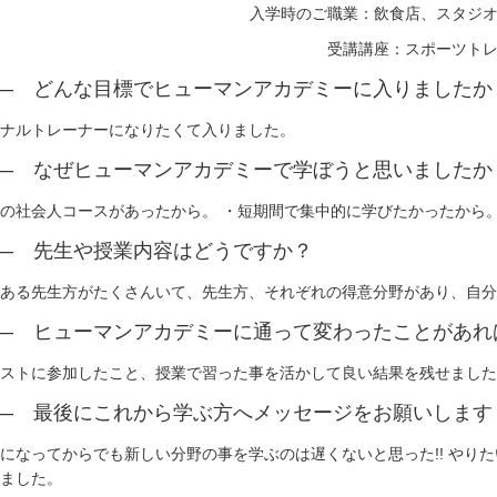
入学時のご職業：飲食店、スタジ
受講講座：スポーツト
― どんな目標でヒューマンアカデミーに入りましたか
ナルトレーナーになりたくて入りました。
― なぜヒューマンアカデミーで学ぼうと思いましたか
の社会人コースがあったから。 ・短期間で集中的に学びたかったから
名古屋校
岡山校
― 先生や授業内容はどうですか？
京都校
広島校
大阪心斎橋校
北九州校
ある先生方がたくさんいて、先生方、それぞれの得意分野があり、自分
神戸三宮校
― ヒューマンアカデミーに通って変わったことがあれ
ストに参加したこと、授業で習った事を活かして良い結果を残せました
― 最後にこれから学ぶ方へメッセージをお願いします
になってからでも新しい分野の事を学ぶのは遅くないと思った!! やり
ました。