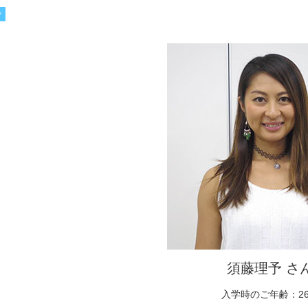
ツ
須藤理予 さ
入学時のご年齢：2