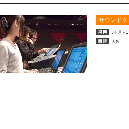
サウンドク
期 間
3ヶ月～1
開 講
大阪