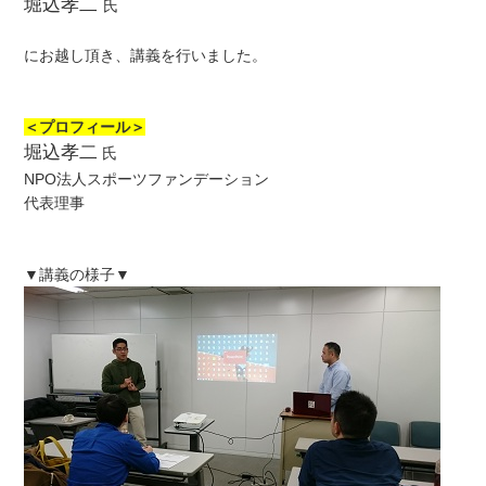
堀込孝二
氏
にお越し頂き、講義を行いました。
＜プロフィール＞
堀込孝二
氏
NPO法人スポーツファンデーション
代表理事
▼講義の様子▼