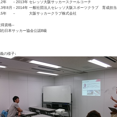
012年 －2013年 セレッソ大阪サッカースクールコーチ
013年8月－2014年 一般社団法人セレッソ大阪スポーツクラブ 育成
015年 － 大阪サッカークラブ株式会社
取得資格--
公財)日本サッカー協会公認B級
講義の様子↓