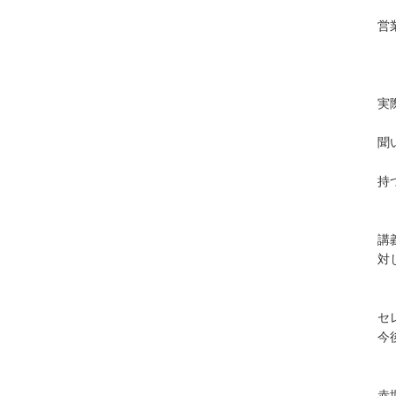
営
実
聞
持
講
対
セ
今
赤