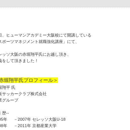
日、ヒューマンアカデミー大阪校にて開講している
スポーツマネジメント就職強化講座」にて、
レッソ大阪の赤堀翔平氏にお越し頂き、
義をして頂きました！
赤堀翔平氏プロフィール＞
堀翔平 氏
阪サッカークラブ株式会社
業グループ
経 歴--
005年 －2007年 セレッソ大阪U-18
008年 －2011年 京都産業大学