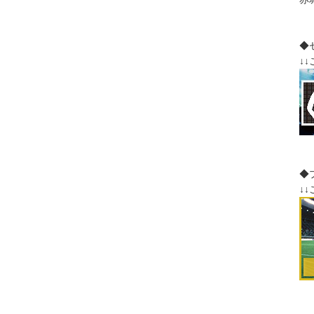
◆
↓
◆
↓