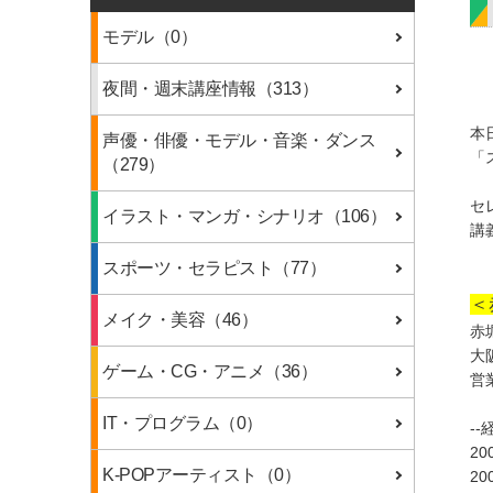
モデル（0）
夜間・週末講座情報（313）
本
声優・俳優・モデル・音楽・ダンス
「
（279）
セ
イラスト・マンガ・シナリオ（106）
講
スポーツ・セラピスト（77）
＜
メイク・美容（46）
赤
大
ゲーム・CG・アニメ（36）
営
IT・プログラム（0）
--
2
K-POPアーティスト（0）
2