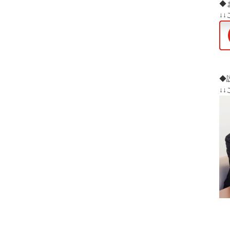
◆
↓
◆
↓