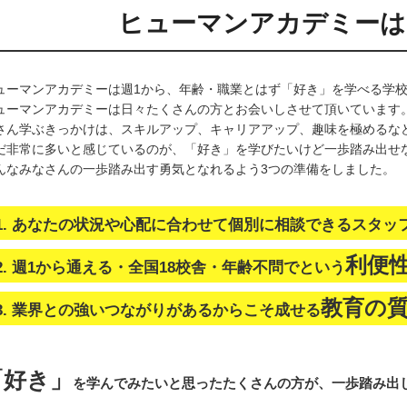
ヒューマンアカデミーは
ューマンアカデミーは週1から、年齢・職業とはず「好き」を学べる学
ューマンアカデミーは⽇々たくさんの⽅とお会いしさせて頂いています
さん学ぶきっかけは、スキルアップ、キャリアアップ、趣味を極めるな
だ⾮常に多いと感じているのが、「好き」を学びたいけど⼀歩踏み出せ
んなみなさんの⼀歩踏み出す勇気となれるよう3つの準備をしました。
1. あなたの状況や⼼配に合わせて個別に相談できるスタッ
利便
2. 週1から通える・全国18校舎・年齢不問でという
教育の
3. 業界との強いつながりがあるからこそ成せる
「好き」
を学んでみたいと思った
たくさんの⽅が、⼀歩踏み出