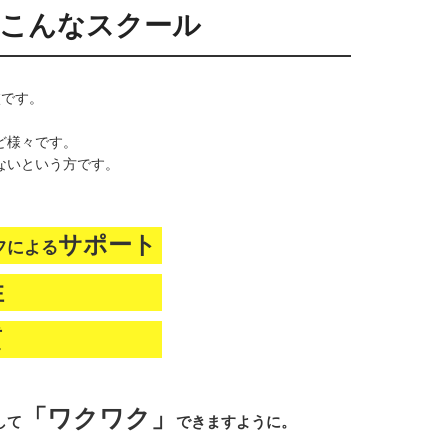
こんなスクール
校です。
。
ど様々です。
ないという⽅です。
サポート
フによる
性
質
「ワクワク」
して
できますように。